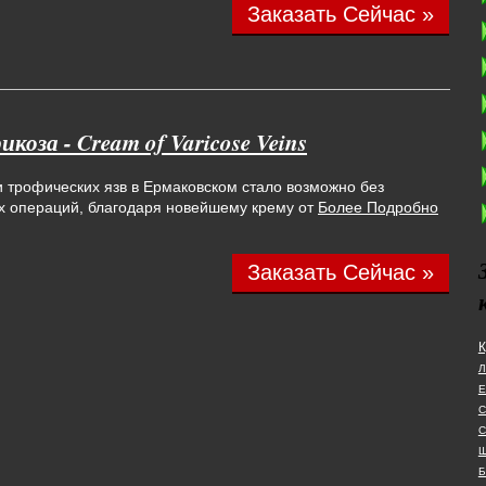
Заказать Сейчас »
коза - Cream of Varicose Veins
и трофических язв в Ермаковском стало возможно без
х операций, благодаря новейшему крему от
Более Подробно
Заказать Сейчас »
К
Л
Е
С
С
Ш
Б