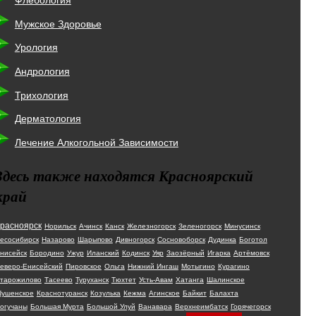
Флебология
Мужское Здоровье
Урология
Андрология
Трихология
Дерматология
Лечение Алкогольной Зависимости
Здесь также находятся Красноярский
край
расноярск
Норильск
Ачинск
Канск
Железногорск
Зеленогорск
Минусинск
есосибирск
Назарово
Шарыпово
Дивногорск
Сосновоборск
Дудинка
Боготол
нисейск
Бородино
Ужур
Иланский
Кодинск
Уяр
Заозёрный
Игарка
Артёмовск
еверо-Енисейский
Пировское
Ольга
Нижний Ингаш
Мотыгино
Курагино
тарожилово
Тасеево
Туруханск
Тюхтет
Усть-Авам
Хатанга
Шалинское
ушенское
Краснотуранск
Козулька
Кежма
Агинское
Байкит
Балахта
огучаны
Большая Мурта
Большой Улуй
Ванавара
Верхнеимбатск
Горячегорск