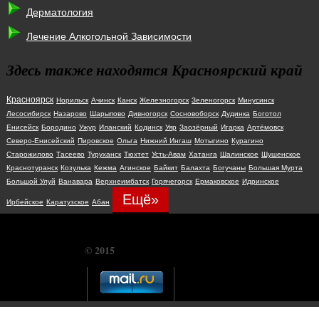
Дерматология
Лечение Алкогольной Зависимости
Здесь также находятся Красноярский край
Красноярск
Норильск
Ачинск
Канск
Железногорск
Зеленогорск
Минусинск
Лесосибирск
Назарово
Шарыпово
Дивногорск
Сосновоборск
Дудинка
Боготол
Енисейск
Бородино
Ужур
Иланский
Кодинск
Уяр
Заозёрный
Игарка
Артёмовск
Северо-Енисейский
Пировское
Ольга
Нижний Ингаш
Мотыгино
Курагино
Старожилово
Тасеево
Туруханск
Тюхтет
Усть-Авам
Хатанга
Шалинское
Шушенское
Краснотуранск
Козулька
Кежма
Агинское
Байкит
Балахта
Богучаны
Большая Мурта
Большой Улуй
Ванавара
Верхнеимбатск
Горячегорск
Ермаковское
Идринское
Ещё»
Ирбейское
Каратузское
Абан
© 2015
CHUDOSREDSTVO.COM