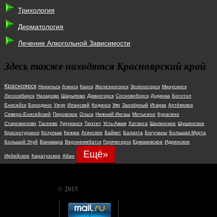
Трихология
Дерматология
Лечение Алкогольной Зависимости
Здесь также находятся Красноярский край
Красноярск
Норильск
Ачинск
Канск
Железногорск
Зеленогорск
Минусинск
Лесосибирск
Назарово
Шарыпово
Дивногорск
Сосновоборск
Дудинка
Боготол
Енисейск
Бородино
Ужур
Иланский
Кодинск
Уяр
Заозёрный
Игарка
Артёмовск
Северо-Енисейский
Пировское
Ольга
Нижний Ингаш
Мотыгино
Курагино
Старожилово
Тасеево
Туруханск
Тюхтет
Усть-Авам
Хатанга
Шалинское
Шушенское
Краснотуранск
Козулька
Кежма
Агинское
Байкит
Балахта
Богучаны
Большая Мурта
Большой Улуй
Ванавара
Верхнеимбатск
Горячегорск
Ермаковское
Идринское
Ещё»
Ирбейское
Каратузское
Абан
© 2015
CHUDOSREDSTVO.COM