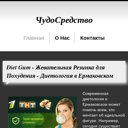
ЧудоСредство
Главная
О Нас
Контакты
Diet Gum - Жевательная Резинка для
Похудения - Диетология в Ермаковском
Современная
диетология в
Ермаковском может
помочь всем, кто
мечтает об идеальной
фигуре. Например,
сегодня существует